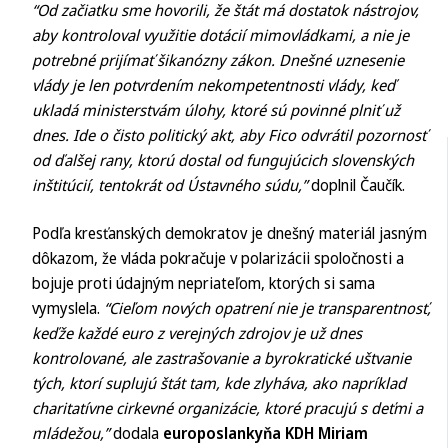
“Od začiatku sme hovorili, že štát má dostatok nástrojov,
aby kontroloval využitie dotácií mimovládkami, a nie je
potrebné prijímať šikanózny zákon. Dnešné uznesenie
vlády je len potvrdením nekompetentnosti vlády, keď
ukladá ministerstvám úlohy, ktoré sú povinné plniť už
dnes. Ide o čisto politický akt, aby Fico odvrátil pozornosť
od ďalšej rany, ktorú dostal od fungujúcich slovenských
inštitúcií, tentokrát od Ústavného súdu,”
doplnil Čaučík.
Podľa kresťanských demokratov je dnešný materiál jasným
dôkazom, že vláda pokračuje v polarizácii spoločnosti a
bojuje proti údajným nepriateľom, ktorých si sama
vymyslela.
“Cieľom nových opatrení nie je transparentnosť,
keďže každé euro z verejných zdrojov je už dnes
kontrolované, ale zastrašovanie a byrokratické uštvanie
tých, ktorí suplujú štát tam, kde zlyháva, ako napríklad
charitatívne cirkevné organizácie, ktoré pracujú s deťmi a
mládežou,”
dodala
europoslankyňa KDH Miriam