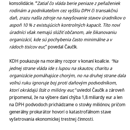
konsolidácie.
“
Zatiaľ čo vláda berie peniaze z peňaženiek
rodinám a podnikateľom cez vyššiu DPH či transakčnú
daň, zrazu našla zdroje na navyšovanie stavov úradníkov o
aspoň 10 % z existujúcich kontrolných kapacít. Títo noví
úradníci však nemajú slúžiť občanom, ale šikanovaniu
organizácií, kde sú pochybenia často minimálne a v
rádoch tisícov eur,
” povedal Čaučík.
KDH poukazuje na morálny rozpor v konaní koalície.
“Na
jednej strane vláda ide s lupou na skautov, charitu a
organizácie pomáhajúce chorým, no na druhej strane dala
voľnú ruku ignoruje boj proti daňovým podvodníkom,
ktorí okrádajú štát o milióny eur,”
uviedol Čaučík a zároveň
pripomenul, že na výbere daní chýba 1,8 miliardy eur a len
na DPH podvodoch prichádzame o stovky miliónov, pričom
generálny prokurátor hovorí o katastrofálnom stave
vyšetrovania ekonomickej trestnej činnosti.