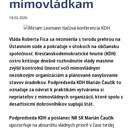
mimovládkam
18.02.2026
Vláda Roberta Fica sa nezmierila s tvrodu prehrou na
Ústavnom súde a pokračuje v útokoch na občiansku
spoločnosť. Kresťanskodemokratické hnutie (KDH)
ostro kritizuje dnešné rozhodnutie vlády masívne
zvýšiť kontrolnú činnosť voči mimovládnym
neziskovým organizáciám a plánované navyšovanie
stavov úradníkov. Podpredseda KDH Marián Čaučík to
označuje za návrat k praktikám vytvárania si
nepriateľov z mimovládnych organizácií, ktoré spolu s
desaťtisícmi dobrovoľníkov suplujú štát.
Podpredseda KDH a poslanec NR SR Marián Čaučík
upozorňuje na absurditu vládnych priorít v čase tvrdej